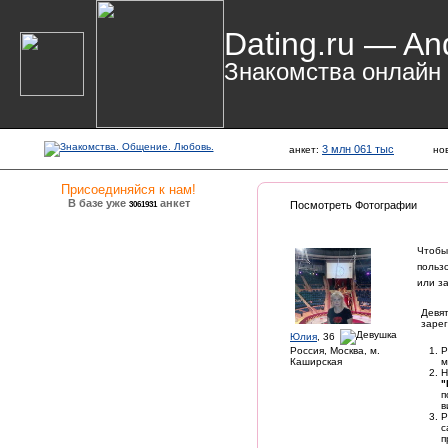
Dating.ru — An
Знакомства онлайн
3 млн 061 тыс
анкет:
но
Присоединяйся к нам!
В базе уже
анкет
3061931
Посмотреть Фотографии
Чтобы
польз
или з
Девят
зарег
Юлия
, 36
Россия, Москва, м.
Р
Каширская
м
Н
"
п
в
Р
с
п