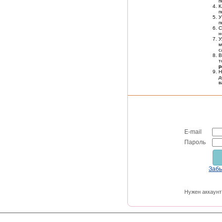
п
К
п
У
п
С
н
м
с
В
т
р
Н
д
в
E-mail
Пароль
Заб
Нужен аккаунт