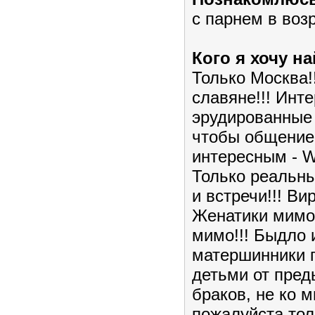
с парнем в возр
Кого я хочу на
Только Москва!
славяне!!! Инт
эрудированные
чтобы общение
интересным - W
Только реальн
и встречи!!! Ви
Женатики мимо
мимо!!! Быдло 
матершинники п
детьми от пре
браков, не ко м
пожалуйста тол