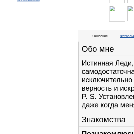
ТангоКлассники
Основное
Фотоальб
Обо мне
Истинная Леди,
самодостаточна
исключительн
верность и иск
P. S. Установл
даже когда меня
Знакомства
Познакомлюсь