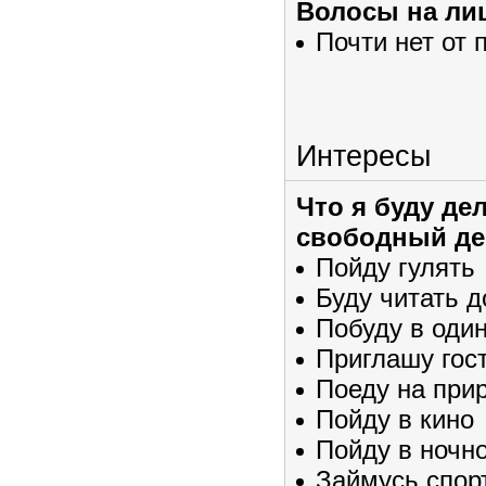
Волосы на лиц
Почти нет от 
Интересы
Что я буду де
свободный де
Пойду гулять
Буду читать 
Побуду в оди
Приглашу гос
Поеду на при
Пойду в кино
Пойду в ночн
Займусь спор